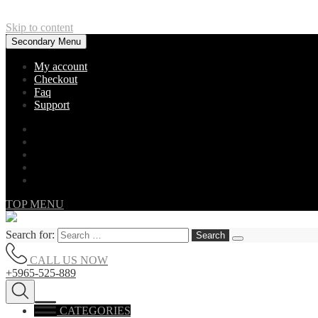
Skip to content
Secondary Menu
My account
Checkout
Faq
Support
TOP MENU
Search for:
CALL US NOW
+5965-525-889
CATEGORIES